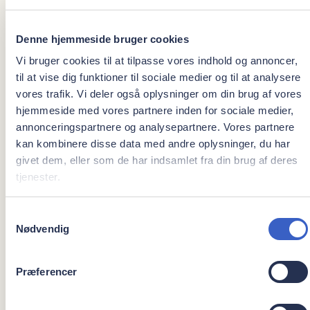
Der er parkeringsplads foran klinikken med reservering af 2
Denne hjemmeside bruger cookies
stk. handicapparkeringspladser. Klinikken ligger i gadeplan,
Vi bruger cookies til at tilpasse vores indhold og annoncer,
hvorfra der er direkte adgang. Der er ikke dørtrin eller
til at vise dig funktioner til sociale medier og til at analysere
niveauforskelle mellem de enkelte rum, hvilket gør
vores trafik. Vi deler også oplysninger om din brug af vores
adgangsvejene for ældre og bevægelseshæmmede optimale.
hjemmeside med vores partnere inden for sociale medier,
Både vores kundetoilet og behandlingsrum er indrettet
annonceringspartnere og analysepartnere. Vores partnere
således, at de er lette at benytte for en kørestolsbruger.
kan kombinere disse data med andre oplysninger, du har
givet dem, eller som de har indsamlet fra din brug af deres
Brædstrup Implantat Center modtog 3. december 2010
tjenester.
Horsens Kommunes Tilgængelighedspris. Klinikken er blevet
indstillet til prisen, fordi vi i vores ombygning af klinikken har
Samtykkevalg
tænkt meget handicapvenligt.
Nødvendig
Der er tænkt på de handicappede allerede fra p-pladserne,
Præferencer
hvor der er 2 handicapparkeringspladser, lige uden for døren.
Der er god plads i venteværelset og handicapvenligt toilet,