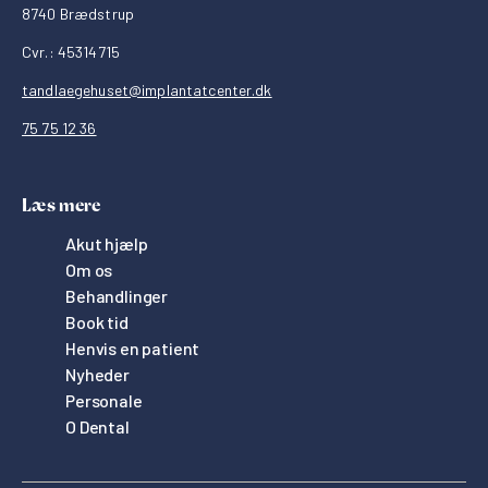
8740 Brædstrup
Cvr.: 45314715
tandlaegehuset@implantatcenter.dk
75 75 12 36
Læs mere
Akut hjælp
Om os
Behandlinger
Book tid
Henvis en patient
Nyheder
Personale
O Dental