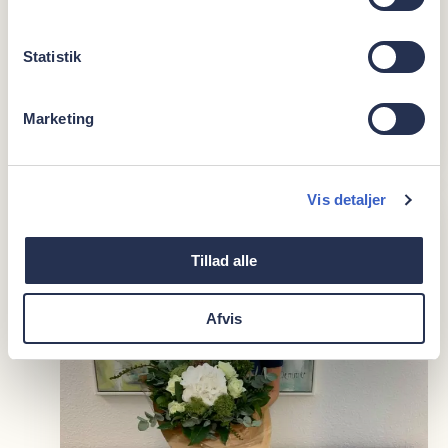
Ny tandplejer på Brædstrup
Implantat Center
Statistik
10. september 2021 Vi kan slet ikke få armene ned
i dag på Brædstrup Implantat Center🙌 Vi har
nemlig budt tandplejer Lone...
Marketing
Læs mere
Vis detaljer
Tillad alle
Afvis