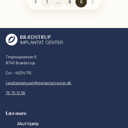
1
...
8
9
Tinghuspladsen 6
8740 Brædstrup
Cvr.: 45314715
tandlaegehuset@implantatcenter.dk
75 75 12 36
Læs mere
Akut hjælp