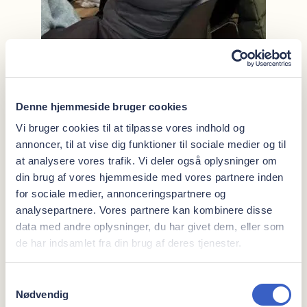
I dag kursus for alle vores dygtige klinikassistenter så viden
Denne hjemmeside bruger cookies
om røntgen bliver helt opdateret og de nyeste teknikker
Vi bruger cookies til at tilpasse vores indhold og
gennemgået
annoncer, til at vise dig funktioner til sociale medier og til
at analysere vores trafik. Vi deler også oplysninger om
din brug af vores hjemmeside med vores partnere inden
for sociale medier, annonceringspartnere og
analysepartnere. Vores partnere kan kombinere disse
Vi har mere at sige
data med andre oplysninger, du har givet dem, eller som
de har indsamlet fra din brug af deres tjenester.
Samtykkevalg
Nødvendig