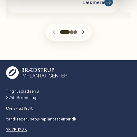
Læs mere
Tinghuspladsen 6
8740 Brædstrup
Cvr.: 45314715
tandlaegehuset@implantatcenter.dk
75 75 12 36